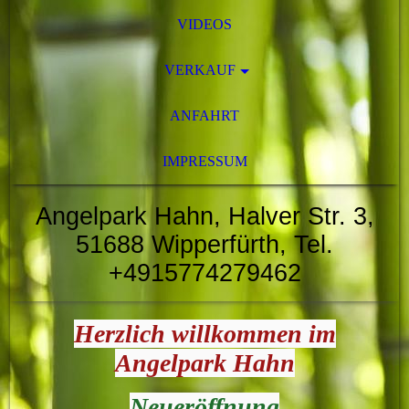
VIDEOS
VERKAUF
ANFAHRT
IMPRESSUM
Angelpark Hahn, Halver Str. 3,
51688 Wipperfürth, Tel.
+4915774279462
Herzlich willkommen im
Angelpark Hahn
Neueröffnung