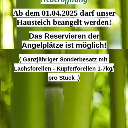
Ab dem 01.04.2025 darf unser
Hausteich beangelt werden!
Das Reservieren der
Angelplätze ist möglich!
( Ganzjähriger Sonderbesatz mit
Lachsforellen - Kupferforellen 1-7kg/
pro Stück .)