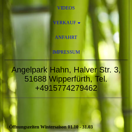
VIDEOS
VERKAUF
ANFAHRT
IMPRESSUM
Angelpark Hahn, Halver Str. 3,
51688 Wipperfürth, Tel.
+4915774279462
Öffnungszeiten Wintersaison 01.10 - 31.03